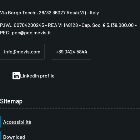
i
c
Via Borgo Tocchi, 28/32 36027 Rosà (VI) - Italy
i
P.IVA: 00704200245 - REA VI 148128 - Cap. Soc. € 5.138.000,00 -
o
PEC:
pec@pec.mevis.it
l
e
info@mevis.com
+39 0424 5844
d
i
Linkedin profile
p
a
n
Sitemap
e
Accessibilità
Download