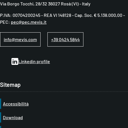
Via Borgo Tocchi, 28/32 36027 Rosà (VI) - Italy
c
P.IVA: 00704200245 - REA VI 148128 - Cap. Soc. € 5.138.000,00 -
i
PEC:
pec@pec.mevis.it
o
l
info@mevis.com
+39 0424 5844
e
d
Linkedin profile
i
p
a
Sitemap
n
e
Accessibilità
Download