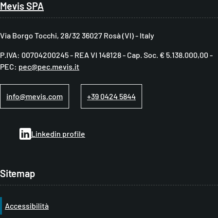
Mevis SPA
r
i
Via Borgo Tocchi, 28/32 36027 Rosà (VI) - Italy
c
P.IVA: 00704200245 - REA VI 148128 - Cap. Soc. € 5.138.000,00 -
i
PEC:
pec@pec.mevis.it
o
l
info@mevis.com
+39 0424 5844
e
d
Linkedin profile
i
p
a
Sitemap
n
e
Accessibilità