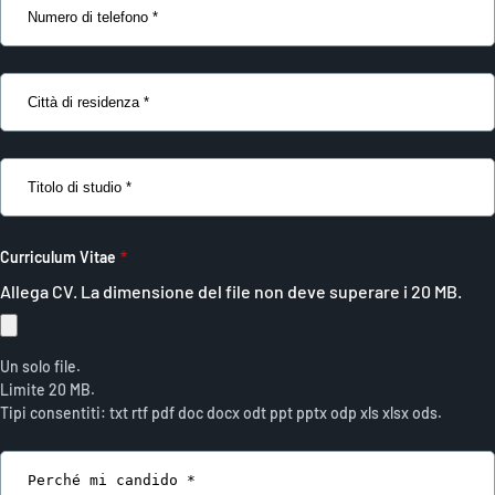
di
telefono
Città
di
residenza
Titolo
di
studio
Curriculum Vitae
Allega CV. La dimensione del file non deve superare i 20 MB.
Un solo file.
Limite 20 MB.
Tipi consentiti: txt rtf pdf doc docx odt ppt pptx odp xls xlsx ods.
Messaggio