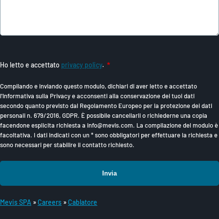
Ho letto e accettato
privacy policy
.
Compilando e inviando questo modulo, dichiari di aver letto e accettato
l'Informativa sulla Privacy e acconsenti alla conservazione dei tuoi dati
secondo quanto previsto dal Regolamento Europeo per la protezione dei dati
personali n. 679/2016, GDPR. È possibile cancellarli o richiederne una copia
facendone esplicita richiesta a info@mevis.com. La compilazione del modulo è
facoltativa. I dati indicati con un * sono obbligatori per effettuare la richiesta e
sono necessari per stabilire il contatto richiesto.
Mevis SPA
Careers
Cablatore
B